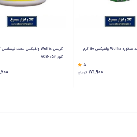
گریس لیتیم چند منظوره Wolfix ولفیکس 110 گرم
گرم ACB-053
5
,600
171,900
تومان