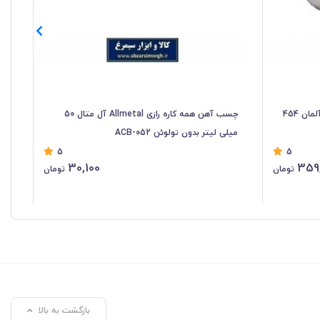
گریس Wolfix ولفیکس تحت لیسانس آلمان 454
چسب آهن همه کاره رازی Allmetal آل متال 50
میلی لیتر بدون تولوئن ACB-052
200 * 2.5 میلی مت
5
5
30,100
359
تومان
تومان
بازگشت به بالا