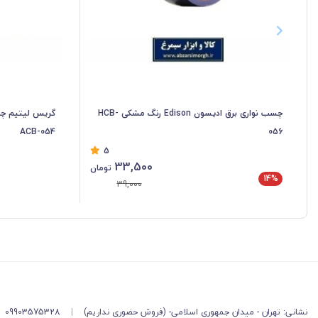
چسب نواری برق ادیسون Edison رنگ مشکی HCB-
ACB-054
056
5
33,500
تومان
14%
39,000
نشانی: تهران - میدان جمهوری اسلامی- (فروش حضوری نداریم)
|
09903575328