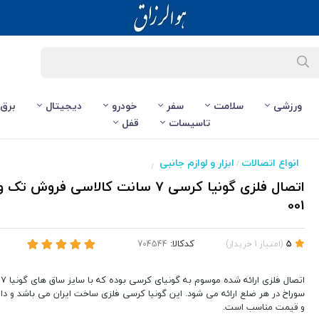
ورزشی
سلامت
سفر
خودرو
دیجیتال
برق
تاسیسات
قفل
انواع اتصالات
ابزار و لوازم جانبی
/
/
001
کدکالا:
5
(
امتیاز
1
خریدار
)
سوراخ در هر ضلع ارائه می شود. این گونیا کرسی فلزی ساخت ایران می باشد و د
و قیمت مناسب است.