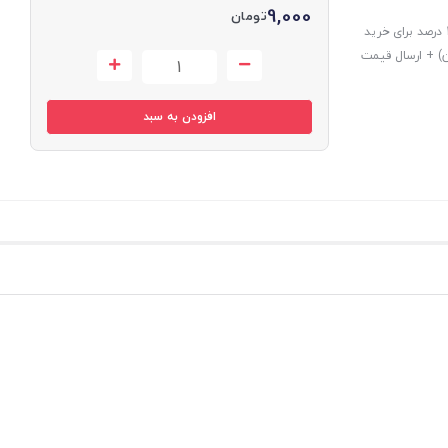
9,000
تومان
امتیازات این خرید: درصد تخفیف به کلیه سفارشات (در فاکنور نهایی) + تخفیف 10 درصد برای خرید
طقه 7 تهران و استان مازندران) + ارسال قیمت
افزودن به سبد