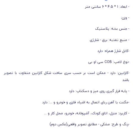
- ابعاد: 1 * 4.5 * 6 سانتی متر
- وزن:
- جنس بدنه: پلاستیک
- منبع تغذیه: برق - شارژی
-کابل شارژ همراه: دارد
-نوع لامپ: COB سی او بی
-کارابین: دارد - ممکن است بر حسب سری ساخت شکل کارابین متفاوت با تصویر
باشد
- پایه قرار گیری روی میز و دسکتاپ: دارد
-مگنت یا آهن ربای اتصال به اشیاء فلزی و خودرو و ...: دارد
- کاربرد: منزل، اتاق کودک، آشپزخانه، خودرو، محل کار و ...
-رنگ و طرح: مشکی - مطابق تصویر واقعی(عکس دوم)