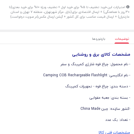
امتیازات این خرید: تخفیف تا 5% برای خرید اول + تخفیف ویژه 10% برای خرید بعدی(تا
30 روز با هماهنگی) + ارسال اقتصادی برای(بازار، مرکز شهرتهران، منطقه 7 تهران و استان
مازندران) + ارسال قیمت مناسب برای کل کشور + آپشن ارسال عکس(در صورت درخواست)
توضیحات
بازخوردها
مشخصات کالای برق و روشنایی
- نام محصول: چراغ قوه شارژی کمپینگ و سفر
- نام انگلیسی: Camping COB Rechargeable Flashlight
- دسته بندی: چراغ قوه - تجهیزات کمپینگ
- بسته بندی: جعبه مقوایی
-کشور سازنده: چین China Made
- تعداد: یک عدد
مشخصات فنی کالا