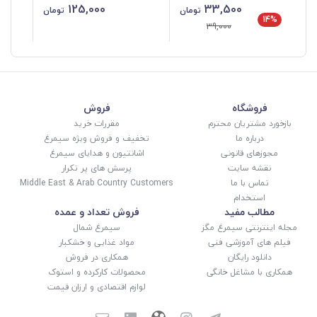
125,000
33,500
تومان
تومان
میلادی EBT-016
15
14%
39,000
فروشگاه
فروش
بازخورد مشتریان محترم
مقررات خرید
درباره ما
تخفیف و فروش ویژه سیمرغ
مجوزهای قانونی
اشانتیون و هدایای سیمرغ
نقشه سایت
پرسش های پر تکرار
تماس با ما
Middle East & Arab Country Customers
استخدام
مطالب مفید
فروش تعداد و عمده
مجله اینترنتی سیمرغ مگز
سیمرغ شمال
فیلم های آموزشی فنی
مواد غذایی و خشکبار
دانلود رایگان
همکاری در فروش
همکاری با مشاغل خانگی
محصولات کارکرده و استوک
لوازم اقتصادی و ارزان قیمت