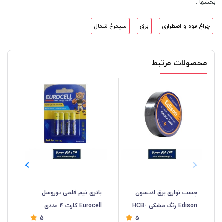
بخشها :
چراغ قوه و اضطراری
برق
سیمرغ شمال
محصولات مرتبط
چسب نواری برق ادیسون
باتری نیم قلمی یوروسل
بات
Edison رنگ مشکی HCB-
Eurocell کارت 4 عددی
5
5
056
تاریخ مصرف تا 2029