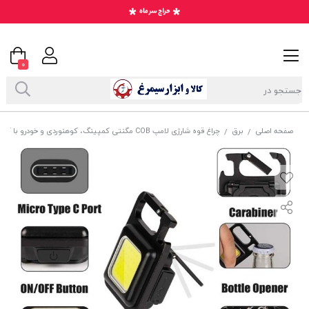
0
صفحه اصلی
برق
چراغ قوه شارژی لامپ COB مگنتی کمپینگ، کوهنوردی و خودرو با کابل شارژ ECG-023
/
/