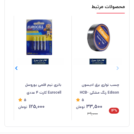
محصولات مرتبط
چسب نواری برق ادیسون
باتری نیم قلمی یوروسل
بات
Edison رنگ مشکی HCB-
Eurocell کارت 4 عددی
5
5
056
تاریخ مصرف تا 2029
125,000
33,500
تومان
تومان
میلادی EBT-016
15
14%
39,000