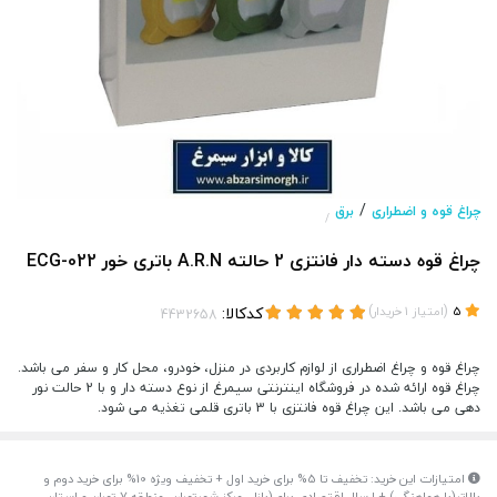
/
چراغ قوه و اضطراری
برق
/
چراغ قوه دسته دار فانتزی 2 حالته A.R.N باتری خور ECG-022
(
)
کدکالا:
5
امتیاز
1
خریدار
چراغ قوه و چراغ اضطراری از لوازم کاربردی در منزل، خودرو، محل کار و سفر می باشد.
چراغ قوه ارائه شده در فروشگاه اینترنتی سیمرغ از نوع دسته دار و با 2 حالت نور
دهی می باشد. این چراغ قوه فانتزی با 3 باتری قلمی تغذیه می شود.
امتیازات این خرید: تخفیف تا 5% برای خرید اول + تخفیف ویژه 10% برای خرید دوم و
بالاتر(با هماهنگی) + ارسال اقتصادی برای(بازار، مرکز شهرتهران، منطقه 7 تهران و استان