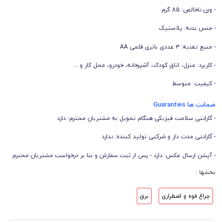
- وزن ناخالص: 85 گرم
- جنس بدنه: پلاستیک
- منبع تغذیه: ۳ عددی باتری قلمی AA
- کاربرد: منزل، اتاق کودک، آشپزخانه، خودرو، محل کار و ...
- کیفیت: متوسط
ضمانت ها Guaranties
- گارانتی سلامت فیزیکی هنگام تحویل به مشتریان محترم: دارد
- گارانتی مدت دار و شرکتی تولید کننده: ندارد
- آپشن ارسال عکس: دارد - پس از ثبت سفارش و بنا بر درخواست مشتریان محترم
بخشها :
چراغ قوه و اضطراری
برق