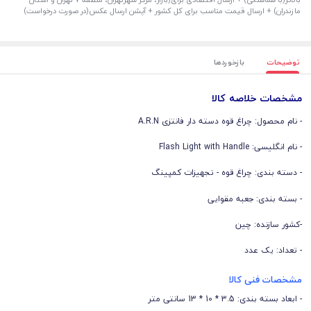
مازندران) + ارسال قیمت مناسب برای کل کشور + آپشن ارسال عکس(در صورت درخواست)
توضیحات
بازخوردها
مشخصات خلاصه کالا
- نام محصول: چراغ قوه دسته دار فانتزی A.R.N
- نام انگلیسی: Flash Light with Handle
- دسته بندی: چراغ قوه - تجهیزات کمپینگ
- بسته بندی: جعبه مقوایی
-کشور سازنده: چین
- تعداد: یک عدد
مشخصات فنی کالا
- ابعاد بسته بندی: 3.5 * 10 * 13 سانتی متر