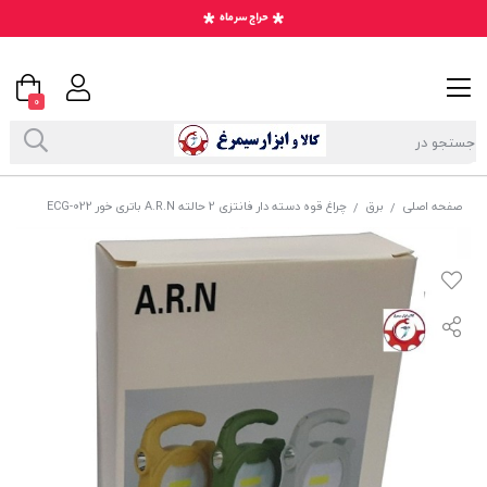
0
صفحه اصلی
برق
چراغ قوه دسته دار فانتزی 2 حالته A.R.N باتری خور ECG-022
/
/