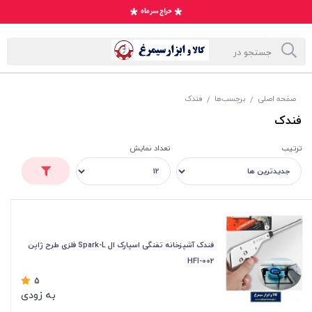
صفحه اصلی
برچسب‌ها
فندک
/
/
فندک
ترتیب
تعداد نمایش
فندک آشپزخانه تفنگی اسپارک ال Spark-L فلزی طرح ژاپن
HFI-002
5
به زودی