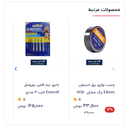
محصولات مرتبط
چسب نواری برق ادیسون
باتری نیم قلمی یوروسل
بات
Edison رنگ مشکی HCB-
Eurocell کارت 4 عددی
5
5
056
تاریخ مصرف تا 2029
125,000
33,500
تومان
تومان
میلادی EBT-016
15
14%
39,000