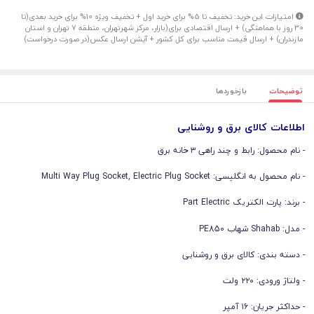
امتیازات این خرید: تخفیف تا 5% برای خرید اول + تخفیف ویژه 10% برای خرید بعدی(تا
30 روز با هماهنگی) + ارسال اقتصادی برای(بازار، مرکز شهرتهران، منطقه 7 تهران و استان
مازندران) + ارسال قیمت مناسب برای کل کشور + آپشن ارسال عکس(در صورت درخواست)
توضیحات
بازخوردها
اطلاعات کالای برق و روشنایی
- نام محصول: رابط و چند راهی ۳ خانه برق
- نام محصول به انگلیسی: Multi Way Plug Socket, Electric Plug Socket
- برند: پارت الکتریک Part Electric
- مدل: Shahab شهاب PE850
- دسته بندی: کالای برق و روشنایی
- ولتاژ ورودی: ۲۲۰ ولت
- حداکثر جریان: ۱۶ آمپر