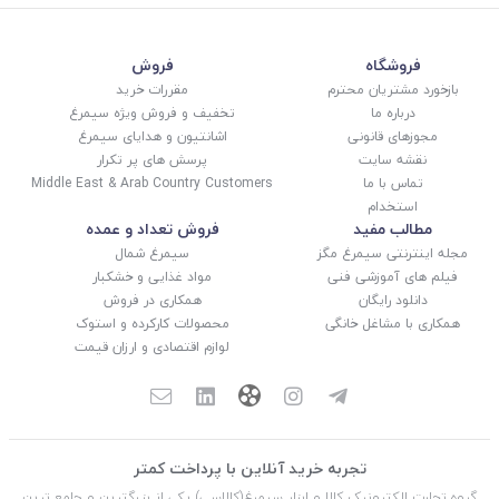
فروشگاه
فروش
بازخورد مشتریان محترم
مقررات خرید
درباره ما
تخفیف و فروش ویژه سیمرغ
مجوزهای قانونی
اشانتیون و هدایای سیمرغ
نقشه سایت
پرسش های پر تکرار
تماس با ما
Middle East & Arab Country Customers
استخدام
مطالب مفید
فروش تعداد و عمده
مجله اینترنتی سیمرغ مگز
سیمرغ شمال
فیلم های آموزشی فنی
مواد غذایی و خشکبار
دانلود رایگان
همکاری در فروش
همکاری با مشاغل خانگی
محصولات کارکرده و استوک
لوازم اقتصادی و ارزان قیمت
تجربه خرید آنلاین با پرداخت کمتر
گروه تجارت الکترونیک کالا و ابزار سیمرغ(کالاسی) یکی از بزرگترین و جامع ترین